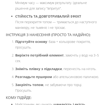
Мінімум часу — максимум результату. Ідеальне
рішення для запису "впритул".
СТІЙКІСТЬ ТА ДОВГОТРИВАЛИЙ ЕФЕКТ
Після перекриття топом — тримається до наступного
манікюру, не тьмяніє і не тріскає.
ІНСТРУКЦІЯ З НАНЕСЕННЯ (ПРОСТО ТА НАДІЙНО):
Підготуйте основу
: база + кольорове покриття,
просушіть.
Виріжте потрібний елемент
, замочіть у воді на 3–5
сек.
Зніміть плівку з підкладки
, перенесіть на ніготь.
Розгладьте пушером
або апельсиновою паличкою.
Закріпіть топом
, не забуваючи про торці.
Просушіть.
КОМУ ПІДІЙДЕ:
Майстриням, які цінують
швидкість і якість
.