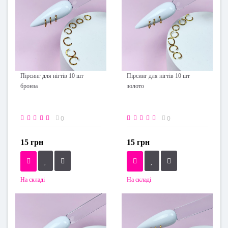
Пірсинг для нігтів 10 шт
Пірсинг для нігтів 10 шт
бронза
золото
0
0
15 грн
15 грн
На складі
На складі