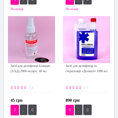
На складі
На складі
Засіб для дезінфекції Бланідас
Засіб для дезінфекції та
(АХД) 2000 експрес. 60 мл
стерилізації «Деланол» 1000 мл
2
1
45 грн
890 грн