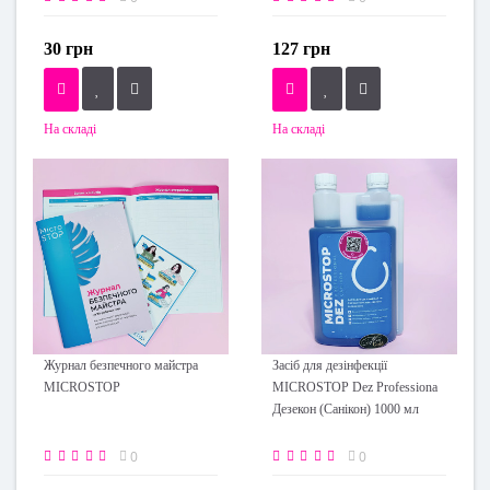
30 грн
127 грн
На складі
На складі
Журнал безпечного майстра
Засіб для дезінфекції
MICROSTOP
MICROSTOP Dez Professiona
Дезекон (Санікон) 1000 мл
0
0