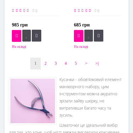
0
0
985 грн
685 грн
На складі
На складі
1
2
3
4
5
>
>|
Кусачки - обов'язковий елемент
манікюрного набору, цим
інструментом можна акуратно
зрізати зайву шкірку, не
витративши багато часу та
зусиль.
Шматочки це ідеальний вибір
для тих, хто хоче, щоб нігті завжди виглядали красивими