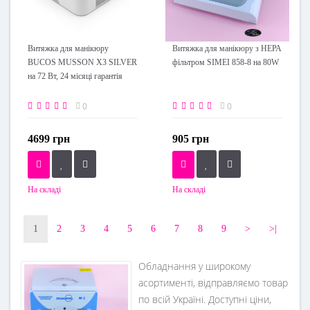
Витяжка для манікюру
Витяжка для манікюру з НЕРА
BUCOS MUSSON X3 SILVER
фільтром SIMEI 858-8 на 80W
на 72 Вт, 24 місяці гарантія
0
0
4699 грн
905 грн
На складі
На складі
1
2
3
4
5
6
7
8
9
>
>|
Обладнання у широкому
асортименті, відправляємо товар
по всій Україні. Доступні ціни,