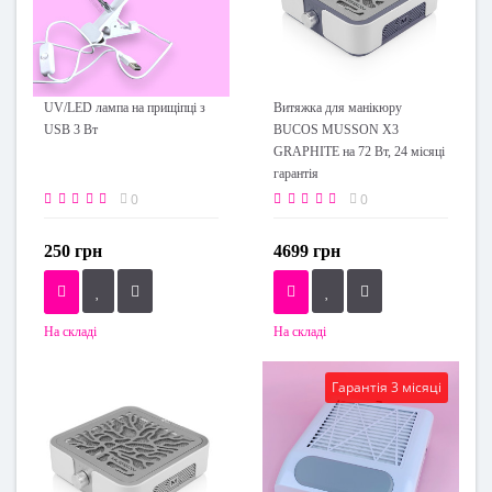
UV/LED лампа на прищіпці з
Витяжка для манікюру
USB 3 Вт
BUCOS MUSSON X3
GRAPHITE на 72 Вт, 24 місяці
гарантія
0
0
250 грн
4699 грн
На складі
На складі
Гарантія 3 місяці