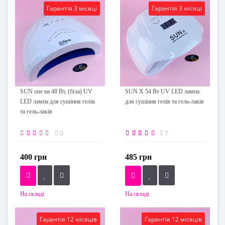
Гарантія 3 місяці
Гарантія 3 місяці
SUN one на 48 Вт, (біла) UV
SUN Х 54 Вт UV LED лампа
LED лампа для сушіння гелів
для сушіння гелів та гель-лаків
та гель-лаків
0
7
400 грн
485 грн
На складі
На складі
Гарантія 12 місяців
Гарантія 12 місяців