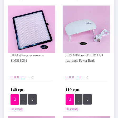
HEPA фільтр до витяжок
SUN MINI на 6 Вт UV LED
SIMEI 858-8
лампа від Power Bank
0
0
140 грн
110 грн
На складі
На складі