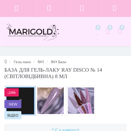
0
0
0
Гель-лаки
RAY
RAY Бази
БАЗА ДЛЯ ГЕЛЬ-ЛАКУ RAY DISCO № 14
(СВІТЛОВІДБИВНА) 8 МЛ
-24%
Смотреть
видео
NEW
ВІДЕО
Є в наявності