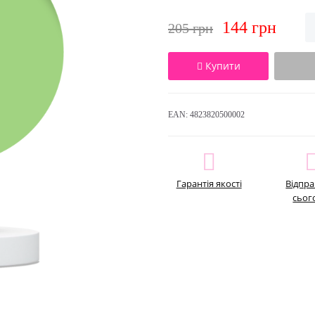
144 грн
205 грн
Купити
EAN:
4823820500002
Гарантія якості
Відпр
сьог