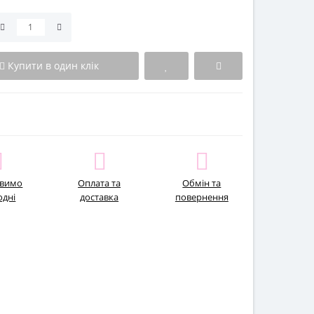
Купити в один клік
авимо
Оплата та
Обмін та
одні
доставка
повернення