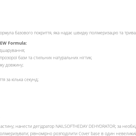
ормула базового покриття, яка надає швидку полімеризацію та тривалу
NEW Formula:
відшарування;
прозорої бази та стильних натуральних нігтик;
яку довжину;
я за кілька секунд;
.
ластину; нанести дегідратор NAILSOFTHEDAY DEHYDRATOR; за необ
полімеризувати; рівномірно розподілити Cover base в один невелик