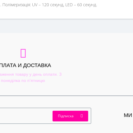
. Полімеризація: UV – 120 секунд, LED – 60 секунд.
ПЛАТА И ДОСТАВКА
аження товару у день оплати. З
понеділка по п'ятницю
МИ
Підписка