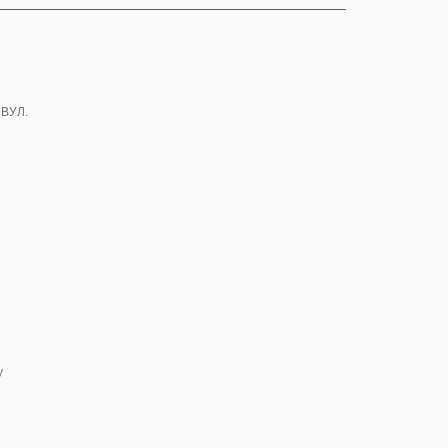
 ВУЛ.
у