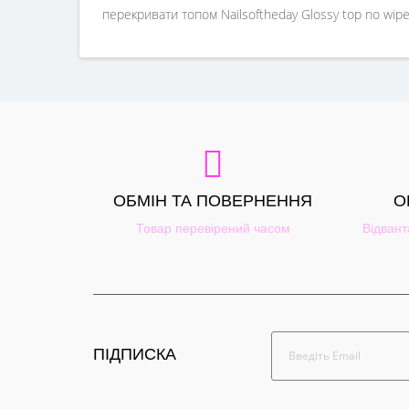
перекривати топом Nailsoftheday Glossy top no wipe
ОБМІН ТА ПОВЕРНЕННЯ
О
Товар перевірений часом
Відвант
ПІДПИСКА