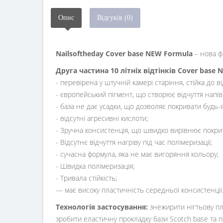
Опис
Відгуків (0)
Nailsoftheday Cover base NEW Formula
– нова ф
Друга частина 10 літніх відтінків Cover base 
- перевірена у штучній камері старіння, стійка до 
- європейський пігмент, що створює відчуття напів
- база не дає усадки, що дозволяє покривати будь-
- відсутні агресивні кислоти;
- Зручна консистенція, що швидко вирівнює покритт
- Відсутнє відчуття нагріву під час полімеризації;
- сучасна формула, яка не має вигоряння кольору;
- Швидка полімеризація;
- Тривала стійкість;
— має високу пластичність середньої консистенції
Технологія застосування:
знежирити нігтьову п
зробити еластичну прокладку бази Scotch base та 