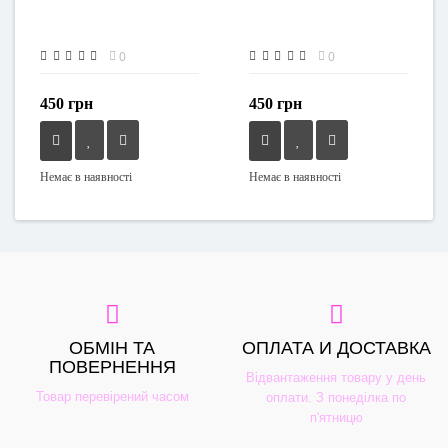
0
0
450 грн
450 грн
Немає в наявності
Немає в наявності
ОБМІН ТА
ОПЛАТА И ДОСТАВКА
ПОВЕРНЕННЯ
Відвантаження товару у день
Товар перевірений часом
оплати. З понеділка по
п'ятницю