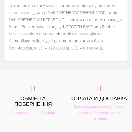
Технологія застосування: знежирити нігтьову пластину;
нанести дегідратор NAILSOFTHEDAY DEHYDRATOR; потім
NAILSOFTHEDAY ULTRABOND; зробити еластичну прокладку
бази з Builder base strong gel, SCOTCH BASE або Rubber
base та полімеризувати; рівномірно розподілити
Camouflage builder gel і ретельно вирівняти його.
Полімеризація: UV – 120 секунд, LED – 60 секунд.
ОБМІН ТА
ОПЛАТА И ДОСТАВКА
ПОВЕРНЕННЯ
Відвантаження товару у день
Товар перевірений часом
оплати. З понеділка по
п'ятницю